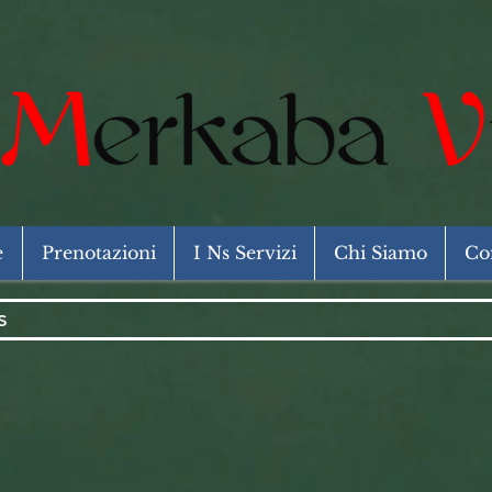
e
Prenotazioni
I Ns Servizi
Chi Siamo
Con
s