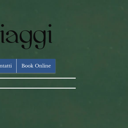
tatti
Book Online